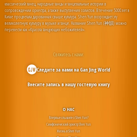
классический танец, народные танцы и танцевальные истории в
сопровождении оркестра, а также выступления солистов. В течение 5000 лет в
Китае процветала дарованная свыше культура. Shen Yun возрождает эту
великолепную культуру в музыке и танце. Название Shen Yun (神韻) можно
перевести как «Красота танцующих небожителей».
Свяжитесь с нами:
Следите за нами на
Gan Jing World
Внесите запись в нашу гостевую книгу
О НАС
Впервые слышите о Shen Yun?
Симфонический оркестр Shen Yun
Жизнь в Shen Yun