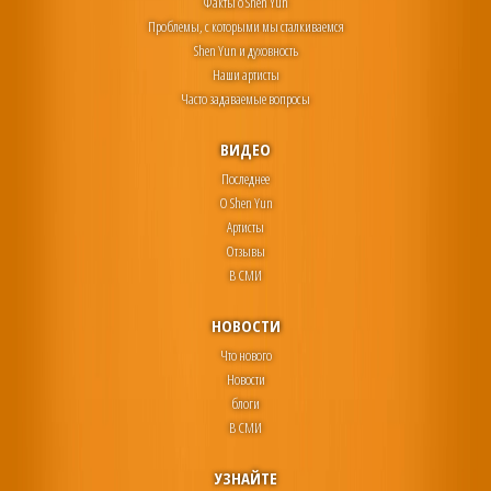
Факты о Shen Yun
Проблемы, с которыми мы сталкиваемся
Shen Yun и духовность
Наши артисты
Часто задаваемые вопросы
ВИДЕО
Последнее
О Shen Yun
Артисты
Отзывы
В СМИ
НОВОСТИ
Что нового
Новости
блоги
В СМИ
УЗНАЙТЕ