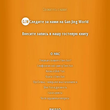
Свяжитесь с нами:
Следите за нами на
Gan Jing World
Внесите запись в нашу гостевую книгу
О НАС
Впервые слышите о Shen Yun?
Симфонический оркестр Shen Yun
Жизнь в Shen Yun
Факты о Shen Yun
Проблемы, с которыми мы сталкиваемся
Shen Yun и духовность
Наши артисты
Часто задаваемые вопросы
ВИДЕО