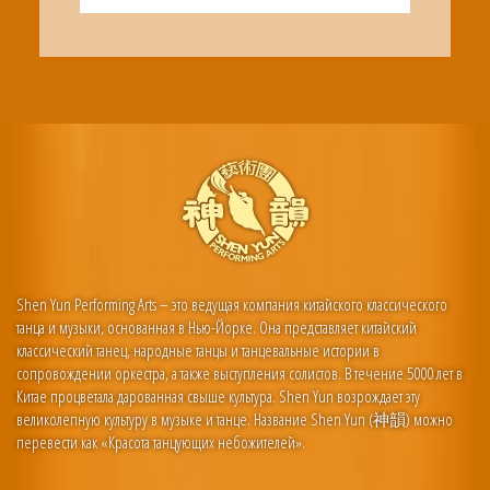
Shen Yun Performing Arts – это ведущая компания китайского классического
танца и музыки, основанная в Нью-Йорке. Она представляет китайский
классический танец, народные танцы и танцевальные истории в
сопровождении оркестра, а также выступления солистов. В течение 5000 лет в
Китае процветала дарованная свыше культура. Shen Yun возрождает эту
великолепную культуру в музыке и танце. Название Shen Yun (神韻) можно
перевести как «Красота танцующих небожителей».