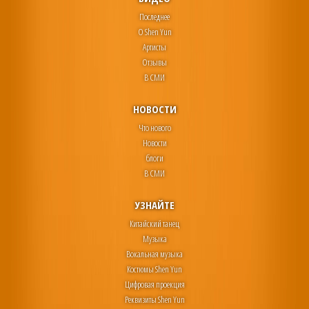
Последнее
О Shen Yun
Артисты
Отзывы
В СМИ
НОВОСТИ
Что нового
Новости
блоги
В СМИ
УЗНАЙТЕ
Китайский танец
Музыка
Вокальная музыка
Костюмы Shen Yun
Цифровая проекция
Реквизиты Shen Yun