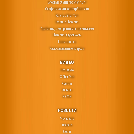
Впервые слышите о Shen Yun?
Симфонический оркестр Shen Yun
Жизнь в Shen Yun
Факты о Shen Yun
Проблемы, с которыми мы сталкиваемся
Shen Yun и духовность
Наши артисты
Часто задаваемые вопросы
ВИДЕО
Последнее
О Shen Yun
Артисты
Отзывы
В СМИ
НОВОСТИ
Что нового
Новости
блоги