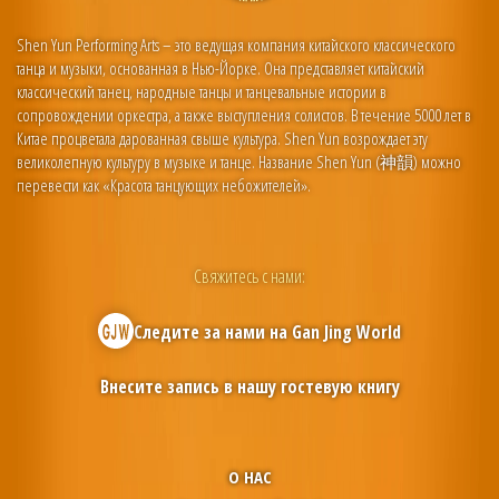
Shen Yun Performing Arts – это ведущая компания китайского классического
танца и музыки, основанная в Нью-Йорке. Она представляет китайский
классический танец, народные танцы и танцевальные истории в
сопровождении оркестра, а также выступления солистов. В течение 5000 лет в
Китае процветала дарованная свыше культура. Shen Yun возрождает эту
великолепную культуру в музыке и танце. Название Shen Yun (神韻) можно
перевести как «Красота танцующих небожителей».
Свяжитесь с нами:
Следите за нами на
Gan Jing World
Внесите запись в нашу гостевую книгу
О НАС