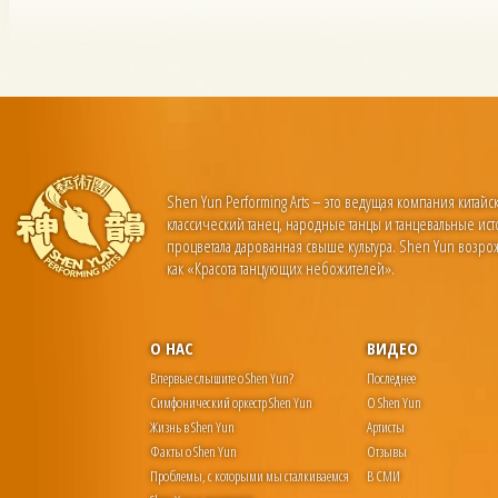
Shen Yun Performing Arts – это ведущая компания китайс
классический танец, народные танцы и танцевальные ист
процветала дарованная свыше культура. Shen Yun возро
как «Красота танцующих небожителей».
О НАС
ВИДЕО
Впервые слышите о Shen Yun?
Последнее
Симфонический оркестр Shen Yun
О Shen Yun
Жизнь в Shen Yun
Артисты
Факты о Shen Yun
Отзывы
Проблемы, с которыми мы сталкиваемся
В СМИ