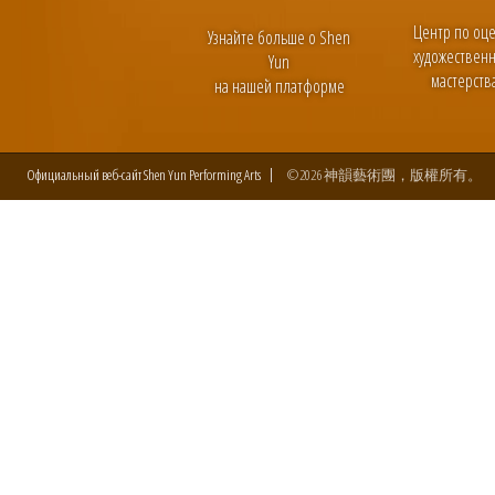
Центр по оц
Узнайте больше о Shen
художествен
Yun
мастерств
на нашей платформе
Официальный веб-сайт Shen Yun Performing Arts
©2026 神韻藝術團，版權所有。