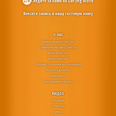
Следите за нами на
Gan Jing World
Внесите запись в нашу гостевую книгу
О НАС
Впервые слышите о Shen Yun?
Симфонический оркестр Shen Yun
Жизнь в Shen Yun
Факты о Shen Yun
Проблемы, с которыми мы сталкиваемся
Shen Yun и духовность
Наши артисты
Часто задаваемые вопросы
ВИДЕО
Последнее
О Shen Yun
Артисты