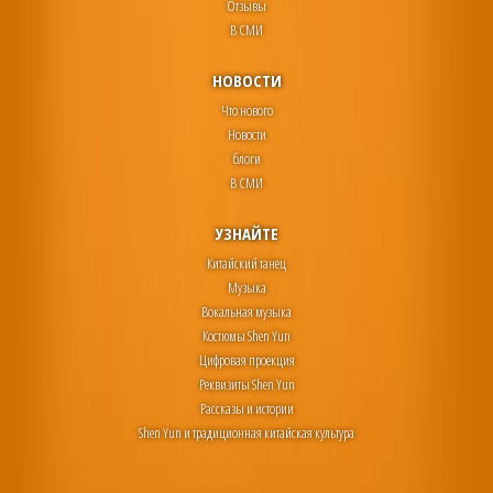
Отзывы
В СМИ
НОВОСТИ
Что нового
Новости
блоги
В СМИ
УЗНАЙТЕ
Китайский танец
Музыка
Вокальная музыка
Костюмы Shen Yun
Цифровая проекция
Реквизиты Shen Yun
Рассказы и истории
Shen Yun и традиционная китайская культура