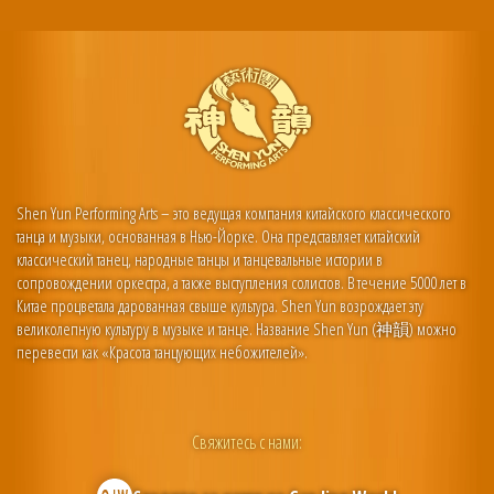
Shen Yun Performing Arts – это ведущая компания китайского классического
танца и музыки, основанная в Нью-Йорке. Она представляет китайский
классический танец, народные танцы и танцевальные истории в
сопровождении оркестра, а также выступления солистов. В течение 5000 лет в
Китае процветала дарованная свыше культура. Shen Yun возрождает эту
великолепную культуру в музыке и танце. Название Shen Yun (神韻) можно
перевести как «Красота танцующих небожителей».
Свяжитесь с нами: