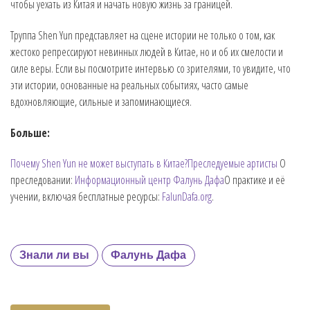
чтобы уехать из Китая и начать новую жизнь за границей.
Труппа Shen Yun представляет на сцене истории не только о том, как
жестоко репрессируют невинных людей в Китае, но и об их смелости и
силе веры. Если вы посмотрите интервью со зрителями, то увидите, что
эти истории, основанные на реальных событиях, часто самые
вдохновляющие, сильные и запоминающиеся.
Больше:
Почему Shen Yun не может выступать в Китае?
Преследуемые артисты
О
преследовании:
Информационный центр Фалунь Дафа
О практике и её
учении, включая бесплатные ресурсы:
FalunDafa.org
.
Знали ли вы
Фалунь Дафа