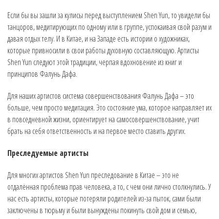
Если бы вы зашли за кулисы перед выступлением Shen Yun, то увидели бы
танцоров, медитирующих по одному или в группе, успокаивая свой разум и
давая отдых телу. И в Китае, и на Западе есть истории о художниках,
которые привносили в свои работы духовную составляющую. Артисты
Shen Yun следуют этой традиции, черпая вдохновение из книг и
принципов Фалунь Дафа.
Для наших артистов система совершенствования Фалунь Дафа – это
больше, чем просто медитация. Это состояние ума, которое направляет их
в повседневной жизни, ориентирует на самосовершенствование, учит
брать на себя ответственность и на первое место ставить других.
Преследуемые артисты
Для многих артистов Shen Yun преследование в Китае – это не
отдалённая проблема прав человека, а то, с чем они лично столкнулись. У
нас есть артисты, которые потеряли родителей из-за пыток, сами были
заключены в тюрьму и были вынуждены покинуть свой дом и семью,