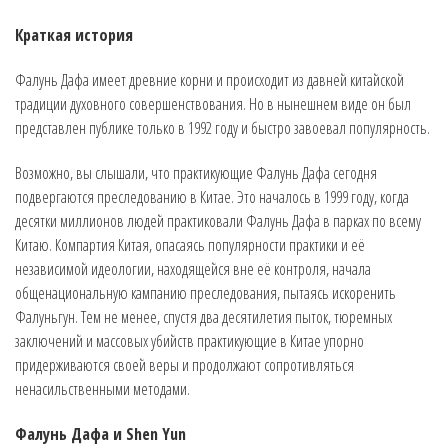
Краткая история
Фалунь Дафа имеет древние корни и происходит из давней китайской
традиции духовного совершенствования. Но в нынешнем виде он был
представлен публике только в 1992 году и быстро завоевал популярность.
Возможно, вы слышали, что практикующие Фалунь Дафа сегодня
подвергаются преследованию в Китае. Это началось в 1999 году, когда
десятки миллионов людей практиковали Фалунь Дафа в парках по всему
Китаю. Компартия Китая, опасаясь популярности практики и её
независимой идеологии, находящейся вне её контроля, начала
общенациональную кампанию преследования, пытаясь искоренить
Фалуньгун. Тем не менее, спустя два десятилетия пыток, тюремных
заключений и массовых убийств практикующие в Китае упорно
придерживаются своей веры и продолжают сопротивляться
ненасильственными методами.
Фалунь Дафа и Shen Yun