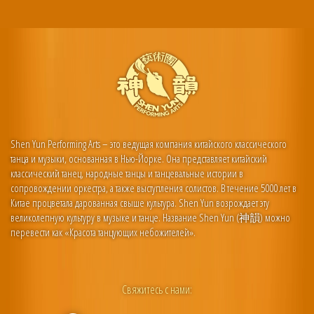
Shen Yun Performing Arts – это ведущая компания китайского классического
танца и музыки, основанная в Нью-Йорке. Она представляет китайский
классический танец, народные танцы и танцевальные истории в
сопровождении оркестра, а также выступления солистов. В течение 5000 лет в
Китае процветала дарованная свыше культура. Shen Yun возрождает эту
великолепную культуру в музыке и танце. Название Shen Yun (神韻) можно
перевести как «Красота танцующих небожителей».
Свяжитесь с нами: