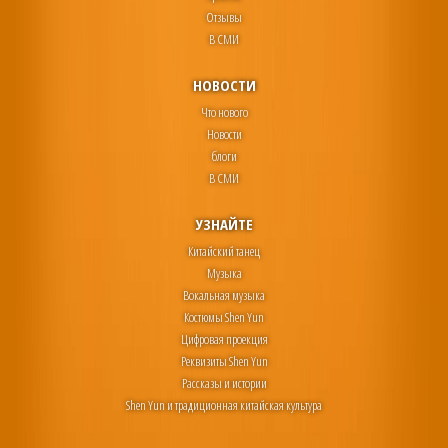
Отзывы
В СМИ
НОВОСТИ
Что нового
Новости
блоги
В СМИ
УЗНАЙТЕ
Китайский танец
Музыка
Вокальная музыка
Костюмы Shen Yun
Цифровая проекция
Реквизиты Shen Yun
Рассказы и истории
Shen Yun и традиционная китайская культура