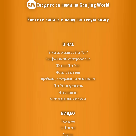
Следите за нами на
Gan Jing World
Внесите запись в нашу гостевую книгу
О НАС
Впервые слышите о Shen Yun?
Симфонический оркестр Shen Yun
Жизнь в Shen Yun
Факты о Shen Yun
Проблемы, с которыми мы сталкиваемся
Shen Yun и духовность
Наши артисты
Часто задаваемые вопросы
ВИДЕО
Последнее
О Shen Yun
Артисты