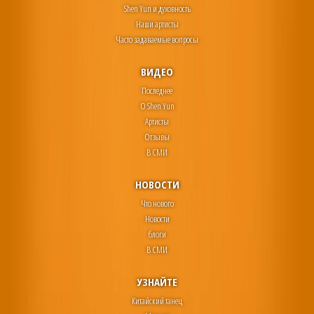
Shen Yun и духовность
Наши артисты
Часто задаваемые вопросы
ВИДЕО
Последнее
О Shen Yun
Артисты
Отзывы
В СМИ
НОВОСТИ
Что нового
Новости
блоги
В СМИ
УЗНАЙТЕ
Китайский танец