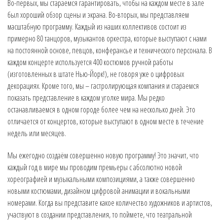
Во-первых, мы стараемся гарантировать, чтобы на каждом месте в зале
был хороший обзор сцены и экрана. Во-вторых, мы представляем
масштабную программу. Каждый из наших коллективов состоит из
примерно 80 танцоров, музыкантов оркестра, которые выступают с нами
на постоянной основе, певцов, конферансье и технического персонала. В
каждом концерте используется 400 костюмов ручной работы
(изготовленных в штате Нью-Йорк!), не говоря уже о цифровых
декорациях. Кроме того, мы – гастролирующая компания и стараемся
показать представление в каждом уголке мира. Мы редко
останавливаемся в одном городе более чем на несколько дней. Это
отличается от концертов, которые выступают в одном месте в течение
недель или месяцев.
Мы ежегодно создаём совершенно новую программу! Это значит, что
каждый год в мире мы проводим премьеры с абсолютно новой
хореографией и музыкальными композициями, а также совершенно
новыми костюмами, дизайном цифровой анимации и вокальными
номерами. Когда вы представите какое количество художников и артистов,
участвуют в создании представления, то поймете, что театральной