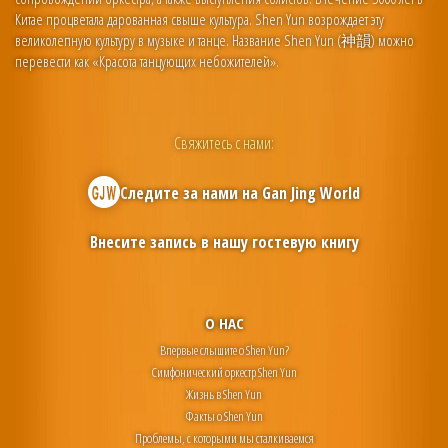
Китае процветала дарованная свыше культура. Shen Yun возрождает эту
великолепную культуру в музыке и танце. Название Shen Yun (神韻) можно
перевести как «Красота танцующих небожителей».
Свяжитесь с нами:
Следите за нами на
Gan Jing World
Внесите запись в нашу гостевую книгу
О НАС
Впервые слышите о Shen Yun?
Симфонический оркестр Shen Yun
Жизнь в Shen Yun
Факты о Shen Yun
Проблемы, с которыми мы сталкиваемся