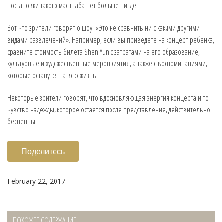
постановки такого масштаба нет больше нигде.
Вот что зрители говорят о шоу: «Это не сравнить ни с какими другими
видами развлечений». Например, если вы приведёте на концерт ребёнка,
сравните стоимость билета Shen Yun с затратами на его образование,
культурные и художественные мероприятия, а также с воспоминаниями,
которые останутся на всю жизнь.
Некоторые зрители говорят, что вдохновляющая энергия концерта и то
чувство надежды, которое остаётся после представления, действительно
бесценны.
Поделитесь
February 22, 2017
ПОХОЖЕЕ СОДЕРЖАНИЕ