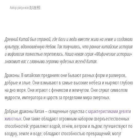
Автор рисунков 彭连熙
Древний Китай был страной, где боги и люди вместе жили на земле и создавали
культуру, вдохновлённую Небом. Так получилось, что ранние китайские история
и мифология полностью переплелись. Наша новая серия «Мифические истории»
знакомит вас с главными героями чудесных легенд Китая.
Драконы. В китайских преданиях они бывают разных форм и размеров,
добрые и злые. Они взмывают в самые высокие небеса и ныряют глубоко
на дно моря. Они играют с фениксом и жемчугом. Они служат символом
мудрости, императора и царств за пределами мира смертных.
Добрые драконы Китая – священные существа с
характеристиками девяти
животных
. Они также обладают огромным набором сверхъестественных
способностей: управляют водой, огнём, ветром и льдом; путешествуют по
воздуху, земле и воде; обладают способностью превращений; могут