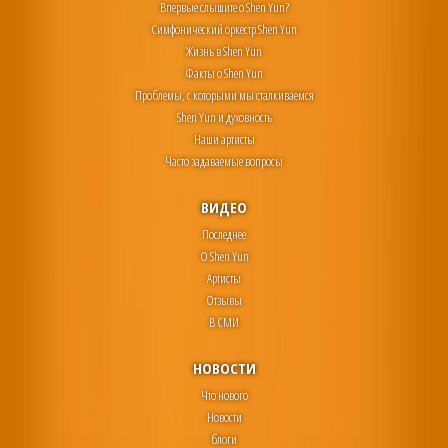
Впервые слышите о Shen Yun?
Симфонический оркестр Shen Yun
Жизнь в Shen Yun
Факты о Shen Yun
Проблемы, с которыми мы сталкиваемся
Shen Yun и духовность
Наши артисты
Часто задаваемые вопросы
ВИДЕО
Последнее
О Shen Yun
Артисты
Отзывы
В СМИ
НОВОСТИ
Что нового
Новости
блоги