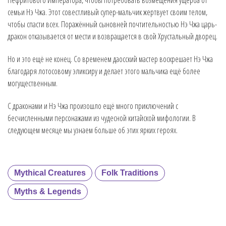
семьи Нэ Чжа. Этот совестливый супер-мальчик жертвует своим телом,
чтобы спасти всех. Поражённый сыновней почтительностью Нэ Чжа царь-
дракон отказывается от мести и возвращается в свой Хрустальный дворец.
Но и это ещё не конец. Со временем даосский мастер воскрешает Нэ Чжа
благодаря лотосовому эликсиру и делает этого мальчика ещё более
могущественным.
С драконами и Нэ Чжа произошло ещё много приключений с
бесчисленными персонажами из чудесной китайской мифологии. В
следующем месяце мы узнаем больше об этих ярких героях.
Mythical Creatures
Folk Traditions
Myths & Legends