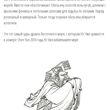
морей. Вместе они обеспечивают Обезьяну золотой кольчугой, шлемом с
крыльями феникса и лотосными сапогами для ходьбы по облакам. Наряд
роскошный и шикарный. Только тогда озорная обезьяна убирается
восвояси.
Это тот самый царь-дракон Восточного моря, с которым Нэ Чжа сражается
в номере Shen Yun 2014 года.
Нэ Чжа взбалтывает море
.