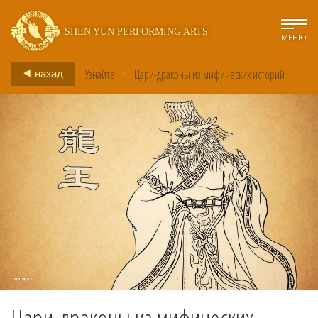
SHEN YUN PERFORMING ARTS
МЕНЮ
Узнайте
>
Цари-драконы из мифических историй
назад
Цари-драконы из мифических