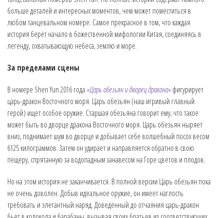
больше деталей и интересных моментов, чем может поместиться в
любом танцевальном номере. Самое прекрасное в том, что каждая
история берёт начало в божественной мифологии Китая, соединяясь в
легенду, охватывающую небеса, землю и море.
За пределами сцены
В номере Shen Yun 2016 года
«Царь обезьян и дворец дракона»
фигурирует
царь-дракон Восточного моря. Царь обезьян (наш игривый главный
герой) ищет особое оружие. Старшая обезьяна говорит ему, что такое
может быть во дворце дракона Восточного моря. Царь обезьян ныряет
вниз, поднимает шум во дворце и добывает себе волшебный посох весом
6125 килограммов. Затем он удирает и направляется обратно в свою
пещеру, спрятанную за водопадным занавесом на Горе цветов и плодов.
Но на этом история не заканчивается. В полной версии Царь обезьян пока
не очень доволен. Добыв идеальное оружие, он имеет наглость
требовать и элегантный наряд. Доведённый до отчаяния царь-дракон
бьёт в колокола и барабаны, вызывая своих братьев из соответствующих