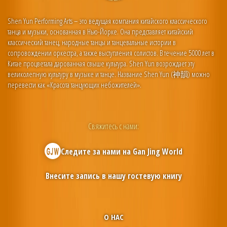
Shen Yun Performing Arts – это ведущая компания китайского классического
танца и музыки, основанная в Нью-Йорке. Она представляет китайский
классический танец, народные танцы и танцевальные истории в
сопровождении оркестра, а также выступления солистов. В течение 5000 лет в
Китае процветала дарованная свыше культура. Shen Yun возрождает эту
великолепную культуру в музыке и танце. Название Shen Yun (神韻) можно
перевести как «Красота танцующих небожителей».
Свяжитесь с нами:
Следите за нами на
Gan Jing World
Внесите запись в нашу гостевую книгу
О НАС