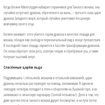
Когда Богиня Милосердия набирает охранников для Танского монаха, она
случайно встречает дракона, обречённого на казнь, – третьего сына царя-
дракона Западного моря, который случайно уничтожил бесценную
жемчужину своего отца.
Богиня нанимает этого убитого горем дракона в качестве лошади для
монаха, обещая ему свободу и первоначальный вид в конце путешествия.
В последней главе лошадь окунается в бассейн трансформации драконов.
Он снова обретает свои рога, золотую чешую и серебряные усы, а также
получает высокий титул.
Спасённые царём льда
Подружившись с обезьяной, монахом и остальной компанией, цари-
драконы несколько раз приходят на помощь паломникам. В одном из
эпизодов четвёрка попадает в плен к оборотням на Львиной горе, и их
запихивают в гигантскую пароварку (Святой пельмень!). Дело в том, что
даже кусочек плоти танского монаха дарует бессмертие, и на пути почти