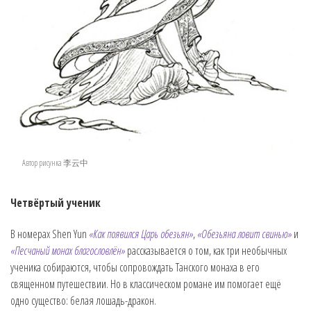
Автор рисунка 李云中
Четвёртый ученик
В номерах Shen Yun
«Как появился Царь обезьян»
,
«Обезьяна ловит свинью»
и
«Песчаный монах благословлён»
рассказывается о том, как три необычных
ученика собираются, чтобы сопровождать Танского монаха в его
священном путешествии. Но в классическом романе им помогает ещё
одно существо: белая лошадь-дракон.