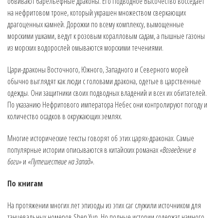
обвивают барельефные драконы. Его Подводное Высочество восседает
на нефритовом троне, который украшен множеством сверкающих
драгоценных камней. Дорожки по всему комплексу, вымощенные
морскими ушками, ведут к розовым коралловым садам, а пышные газоны
из морских водорослей омываются морскими течениями.
Цари-драконы Восточного, Южного, Западного и Северного морей
обычно выглядят как люди с головами дракона, одетые в царственные
одежды. Они защитники своих подводных владений и всех их обитателей.
По указанию Нефритового императора Небес они контролируют погоду и
количество осадков в окружающих землях.
Многие исторические тексты говорят об этих царях-драконах. Самые
популярные истории описываются в китайских романах
«Возведение в
боги»
и
«Путешествие на Запад»
.
По книгам
На протяжении многих лет эпизоды из этих саг служили источником для
танцевальных номеров Shen Yun. Но полные истории содержат намного