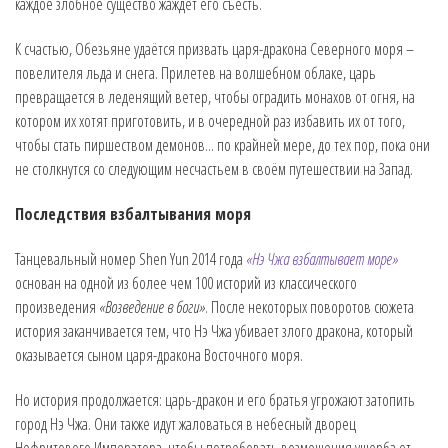
каждое злобное существо жаждет его съесть.
К счастью, Обезьяне удаётся призвать царя-дракона Северного моря –
повелителя льда и снега. Прилетев на волшебном облаке, царь
превращается в леденящий ветер, чтобы оградить монахов от огня, на
котором их хотят приготовить, и в очередной раз избавить их от того,
чтобы стать пиршеством демонов... по крайней мере, до тех пор, пока они
не столкнутся со следующим несчастьем в своём путешествии на Запад.
Последствия взбалтывания моря
Танцевальный номер Shen Yun 2014 года
«Нэ Чжа взбалтывает море»
основан на одной из более чем 100 историй из классического
произведения
«Возведение в боги»
. После некоторых поворотов сюжета
история заканчивается тем, что Нэ Чжа убивает злого дракона, который
оказывается сыном царя-дракона Восточного моря.
Но история продолжается: царь-дракон и его братья угрожают затопить
город Нэ Чжа. Они также идут жаловаться в небесный дворец
Нефритового Императора, чтобы потребовать возмещения ущерба от