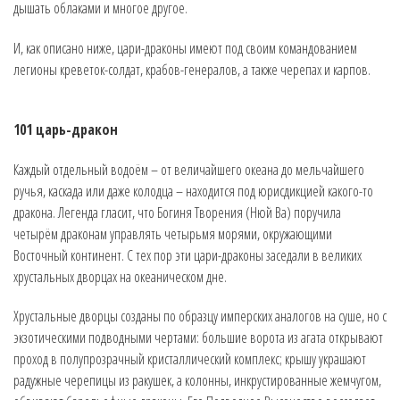
дышать облаками и многое другое.
И, как описано ниже, цари-драконы имеют под своим командованием
легионы креветок-солдат, крабов-генералов, а также черепах и карпов.
101 царь-дракон
Каждый отдельный водоём – от величайшего океана до мельчайшего
ручья, каскада или даже колодца – находится под юрисдикцией какого-то
дракона. Легенда гласит, что Богиня Творения (Нюй Ва) поручила
четырём драконам управлять четырьмя морями, окружающими
Восточный континент. С тех пор эти цари-драконы заседали в великих
хрустальных дворцах на океаническом дне.
Хрустальные дворцы созданы по образцу имперских аналогов на суше, но с
экзотическими подводными чертами: большие ворота из агата открывают
проход в полупрозрачный кристаллический комплекс; крышу украшают
радужные черепицы из ракушек, а колонны, инкрустированные жемчугом,