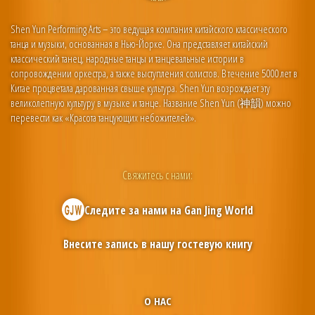
Shen Yun Performing Arts – это ведущая компания китайского классического
танца и музыки, основанная в Нью-Йорке. Она представляет китайский
классический танец, народные танцы и танцевальные истории в
сопровождении оркестра, а также выступления солистов. В течение 5000 лет в
Китае процветала дарованная свыше культура. Shen Yun возрождает эту
великолепную культуру в музыке и танце. Название Shen Yun (神韻) можно
перевести как «Красота танцующих небожителей».
Свяжитесь с нами:
Следите за нами на
Gan Jing World
Внесите запись в нашу гостевую книгу
О НАС