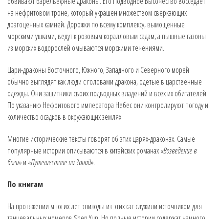
обвивают барельефные драконы. Его Подводное Высочество восседает
на нефритовом троне, который украшен множеством сверкающих
драгоценных камней. Дорожки по всему комплексу, вымощенные
морскими ушками, ведут к розовым коралловым садам, а пышные газоны
из морских водорослей омываются морскими течениями.
Цари-драконы Восточного, Южного, Западного и Северного морей
обычно выглядят как люди с головами дракона, одетые в царственные
одежды. Они защитники своих подводных владений и всех их обитателей.
По указанию Нефритового императора Небес они контролируют погоду и
количество осадков в окружающих землях.
Многие исторические тексты говорят об этих царях-драконах. Самые
популярные истории описываются в китайских романах
«Возведение в
боги»
и
«Путешествие на Запад»
.
По книгам
На протяжении многих лет эпизоды из этих саг служили источником для
танцевальных номеров Shen Yun. Но полные истории содержат намного