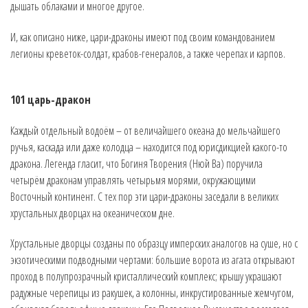
дышать облаками и многое другое.
И, как описано ниже, цари-драконы имеют под своим командованием
легионы креветок-солдат, крабов-генералов, а также черепах и карпов.
101 царь-дракон
Каждый отдельный водоём – от величайшего океана до мельчайшего
ручья, каскада или даже колодца – находится под юрисдикцией какого-то
дракона. Легенда гласит, что Богиня Творения (Нюй Ва) поручила
четырём драконам управлять четырьмя морями, окружающими
Восточный континент. С тех пор эти цари-драконы заседали в великих
хрустальных дворцах на океаническом дне.
Хрустальные дворцы созданы по образцу имперских аналогов на суше, но с
экзотическими подводными чертами: большие ворота из агата открывают
проход в полупрозрачный кристаллический комплекс; крышу украшают
радужные черепицы из ракушек, а колонны, инкрустированные жемчугом,