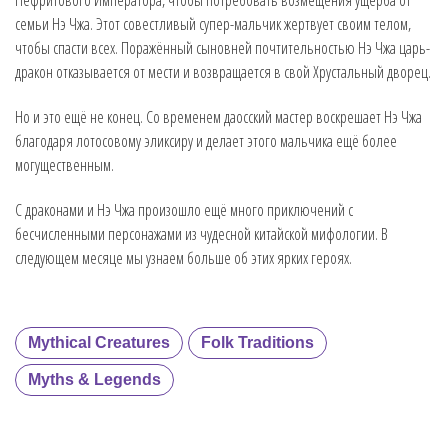
семьи Нэ Чжа. Этот совестливый супер-мальчик жертвует своим телом,
чтобы спасти всех. Поражённый сыновней почтительностью Нэ Чжа царь-
дракон отказывается от мести и возвращается в свой Хрустальный дворец.
Но и это ещё не конец. Со временем даосский мастер воскрешает Нэ Чжа
благодаря лотосовому эликсиру и делает этого мальчика ещё более
могущественным.
С драконами и Нэ Чжа произошло ещё много приключений с
бесчисленными персонажами из чудесной китайской мифологии. В
следующем месяце мы узнаем больше об этих ярких героях.
Mythical Creatures
Folk Traditions
Myths & Legends