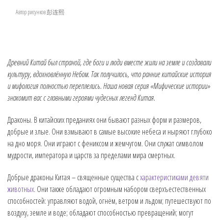
Автор рисунков 彭连熙
Древний Китай был страной, где боги и люди вместе жили на земле и создавали
культуру, вдохновлённую Небом. Так получилось, что ранние китайские история
и мифология полностью переплелись. Наша новая серия «Мифические истории»
знакомит вас с главными героями чудесных легенд Китая.
Драконы. В китайских преданиях они бывают разных форм и размеров,
добрые и злые. Они взмывают в самые высокие небеса и ныряют глубоко
на дно моря. Они играют с фениксом и жемчугом. Они служат символом
мудрости, императора и царств за пределами мира смертных.
Добрые драконы Китая – священные существа с
характеристиками девяти
животных
. Они также обладают огромным набором сверхъестественных
способностей: управляют водой, огнём, ветром и льдом; путешествуют по
воздуху, земле и воде; обладают способностью превращений; могут