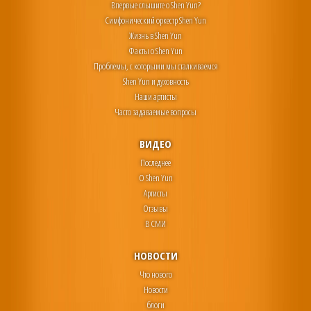
Впервые слышите о Shen Yun?
Симфонический оркестр Shen Yun
Жизнь в Shen Yun
Факты о Shen Yun
Проблемы, с которыми мы сталкиваемся
Shen Yun и духовность
Наши артисты
Часто задаваемые вопросы
ВИДЕО
Последнее
О Shen Yun
Артисты
Отзывы
В СМИ
НОВОСТИ
Что нового
Новости
блоги