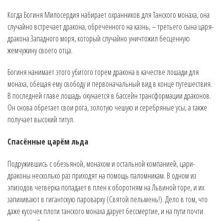
Когда Богиня Милосердия набирает охранников для Танского монаха, она
случайно встречает дракона, обречённого на казнь, – третьего сына царя-
дракона Западного моря, который случайно уничтожил бесценную
жемчужину своего отца.
Богиня нанимает этого убитого горем дракона в качестве лошади для
монаха, обещая ему свободу и первоначальный вид в конце путешествия.
В последней главе лошадь окунается в бассейн трансформации драконов.
Он снова обретает свои рога, золотую чешую и серебряные усы, а также
получает высокий титул.
Спасённые царём льда
Подружившись с обезьяной, монахом и остальной компанией, цари-
драконы несколько раз приходят на помощь паломникам. В одном из
эпизодов четвёрка попадает в плен к оборотням на Львиной горе, и их
запихивают в гигантскую пароварку (Святой пельмень!). Дело в том, что
даже кусочек плоти танского монаха дарует бессмертие, и на пути почти