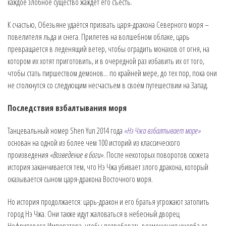
каждое злобное существо жаждет его съесть.
К счастью, Обезьяне удаётся призвать царя-дракона Северного моря –
повелителя льда и снега. Прилетев на волшебном облаке, царь
превращается в леденящий ветер, чтобы оградить монахов от огня, на
котором их хотят приготовить, и в очередной раз избавить их от того,
чтобы стать пиршеством демонов... по крайней мере, до тех пор, пока они
не столкнутся со следующим несчастьем в своём путешествии на Запад.
Последствия взбалтывания моря
Танцевальный номер Shen Yun 2014 года
«Нэ Чжа взбалтывает море»
основан на одной из более чем 100 историй из классического
произведения
«Возведение в боги»
. После некоторых поворотов сюжета
история заканчивается тем, что Нэ Чжа убивает злого дракона, который
оказывается сыном царя-дракона Восточного моря.
Но история продолжается: царь-дракон и его братья угрожают затопить
город Нэ Чжа. Они также идут жаловаться в небесный дворец
Нефритового Императора, чтобы потребовать возмещения ущерба от