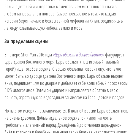
больше деталей и интересных моментов, чем может поместиться в
любом танцевальном номере. Самое прекрасное в том, что каждая
история берёт начало в божественной мифологии Китая, соединяясь в
легенду, охватывающую небеса, землю и море.
За пределами сцены
В номере Shen Yun 2016 года
«Царь обезьян и дворец дракона»
фигурирует
царь-дракон Восточного моря. Царь обезьян (наш игривый главный
герой) ищет особое оружие. Старшая обезьяна говорит ему, что такое
может быть во дворце дракона Восточного моря. Царь обезьян ныряет
вниз, поднимает шум во дворце и добывает себе волшебный посох весом
6125 килограммов. Затем он удирает и направляется обратно в свою
пещеру, спрятанную за водопадным занавесом на Горе цветов и плодов.
Но на этом история не заканчивается. В полной версии Царь обезьян пока
не очень доволен. Добыв идеальное оружие, он имеет наглость
требовать и элегантный наряд. Доведённый до отчаяния царь-дракон
бьёт в колокола и барабаны, вызывая своих братьев из соответствующих