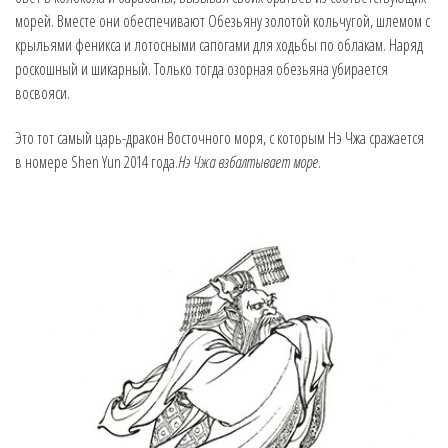
морей. Вместе они обеспечивают Обезьяну золотой кольчугой, шлемом с
крыльями феникса и лотосными сапогами для ходьбы по облакам. Наряд
роскошный и шикарный. Только тогда озорная обезьяна убирается
восвояси.
Это тот самый царь-дракон Восточного моря, с которым Нэ Чжа сражается
в номере Shen Yun 2014 года.
Нэ Чжа взбалтывает море
.