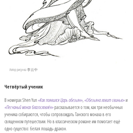
Автор рисунка 李云中
Четвёртый ученик
В номерах Shen Yun
«Как появился Царь обезьян»
,
«Обезьяна ловит свинью»
и
«Песчаный монах благословлён»
рассказывается о том, как три необычных
ученика собираются, чтобы сопровождать Танского монаха в его
священном путешествии. Но в классическом романе им помогает ещё
одно существо: белая лошадь-дракон.