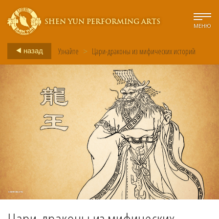
SHEN YUN PERFORMING ARTS
МЕНЮ
назад
Узнайте
>
Цари-драконы из мифических историй
Цари-драконы из мифических