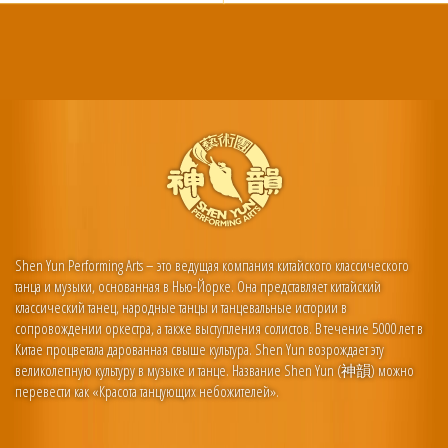
Shen Yun Performing Arts – это ведущая компания китайского классического
танца и музыки, основанная в Нью-Йорке. Она представляет китайский
классический танец, народные танцы и танцевальные истории в
сопровождении оркестра, а также выступления солистов. В течение 5000 лет в
Китае процветала дарованная свыше культура. Shen Yun возрождает эту
великолепную культуру в музыке и танце. Название Shen Yun (神韻) можно
перевести как «Красота танцующих небожителей».