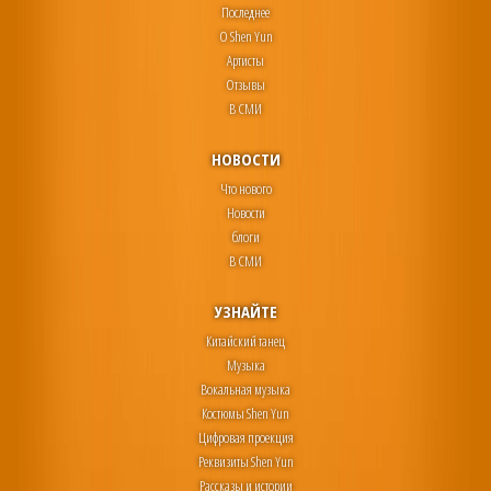
Последнее
О Shen Yun
Артисты
Отзывы
В СМИ
НОВОСТИ
Что нового
Новости
блоги
В СМИ
УЗНАЙТЕ
Китайский танец
Музыка
Вокальная музыка
Костюмы Shen Yun
Цифровая проекция
Реквизиты Shen Yun
Рассказы и истории