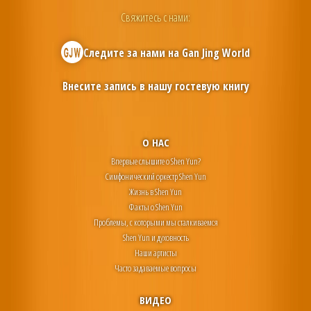
Свяжитесь с нами:
Следите за нами на
Gan Jing World
Внесите запись в нашу гостевую книгу
О НАС
Впервые слышите о Shen Yun?
Симфонический оркестр Shen Yun
Жизнь в Shen Yun
Факты о Shen Yun
Проблемы, с которыми мы сталкиваемся
Shen Yun и духовность
Наши артисты
Часто задаваемые вопросы
ВИДЕО