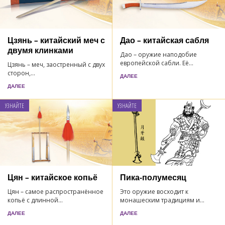
Цзянь – китайский меч с
Дао – китайская сабля
двумя клинками
Дао – оружие наподобие
европейской сабли. Её...
Цзянь – меч, заостренный с двух
сторон,...
ДАЛЕЕ
ДАЛЕЕ
УЗНАЙТЕ
УЗНАЙТЕ
Цян – китайское копьё
Пика-полумесяц
Цян – самое распространённое
Это оружие восходит к
копьё с длинной...
монашеским традициям и...
ДАЛЕЕ
ДАЛЕЕ