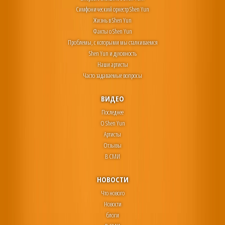
Симфонический оркестр Shen Yun
Жизнь в Shen Yun
Факты о Shen Yun
Проблемы, с которыми мы сталкиваемся
Shen Yun и духовность
Наши артисты
Часто задаваемые вопросы
ВИДЕО
Последнее
О Shen Yun
Артисты
Отзывы
В СМИ
НОВОСТИ
Что нового
Новости
блоги