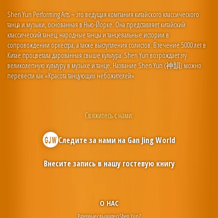
Shen Yun Performing Arts – это ведущая компания китайского классического
танца и музыки, основанная в Нью-Йорке. Она представляет китайский
классический танец, народные танцы и танцевальные истории в
сопровождении оркестра, а также выступления солистов. В течение 5000 лет в
Китае процветала дарованная свыше культура. Shen Yun возрождает эту
великолепную культуру в музыке и танце. Название Shen Yun (神韻) можно
перевести как «Красота танцующих небожителей».
Свяжитесь с нами:
Следите за нами на
Gan Jing World
Внесите запись в нашу гостевую книгу
О НАС
Впервые слышите о Shen Yun?