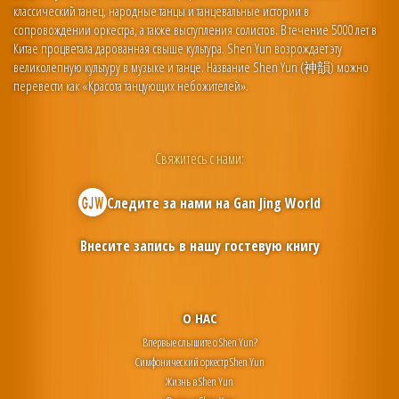
классический танец, народные танцы и танцевальные истории в
сопровождении оркестра, а также выступления солистов. В течение 5000 лет в
Китае процветала дарованная свыше культура. Shen Yun возрождает эту
великолепную культуру в музыке и танце. Название Shen Yun (神韻) можно
перевести как «Красота танцующих небожителей».
Свяжитесь с нами:
Следите за нами на
Gan Jing World
Внесите запись в нашу гостевую книгу
О НАС
Впервые слышите о Shen Yun?
Симфонический оркестр Shen Yun
Жизнь в Shen Yun