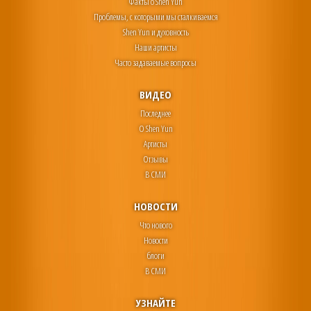
Факты о Shen Yun
Проблемы, с которыми мы сталкиваемся
Shen Yun и духовность
Наши артисты
Часто задаваемые вопросы
ВИДЕО
Последнее
О Shen Yun
Артисты
Отзывы
В СМИ
НОВОСТИ
Что нового
Новости
блоги
В СМИ
УЗНАЙТЕ